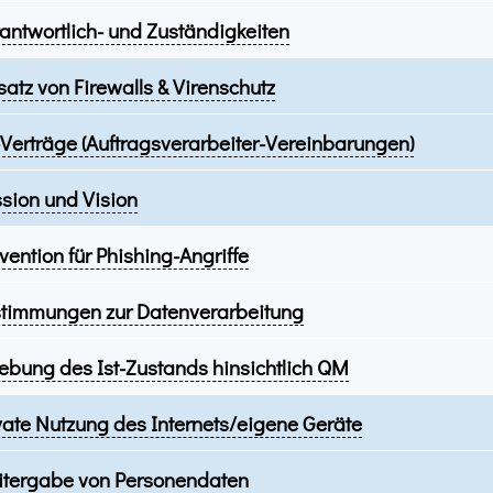
antwortlich- und Zuständigkeiten
satz von Firewalls & Virenschutz
Verträge (Auftragsverarbeiter-Vereinbarungen)
sion und Vision
vention für Phishing-Angriffe
timmungen zur Datenverarbeitung
ebung des Ist-Zustands hinsichtlich QM
vate Nutzung des Internets/eigene Geräte
tergabe von Personendaten