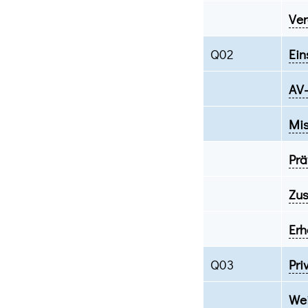
Ver
Q02
Ein
AV-
Mis
Prä
Zus
Erh
Q03
Pri
Wei