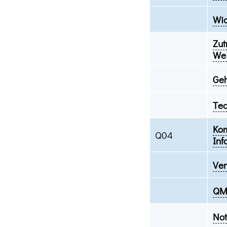
Wic
Zut
Wei
Geh
Tea
Kom
Q04
Inf
Ver
QM 
Not