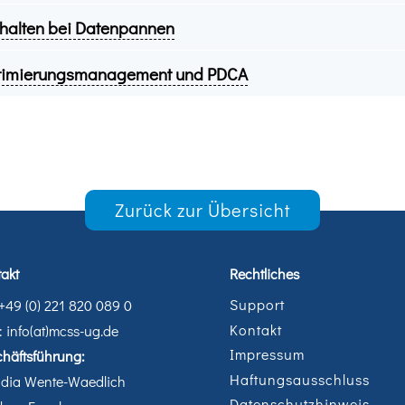
halten bei Datenpannen
timierungsmanagement und PDCA
Zurück zur Übersicht
akt
Rechtliches
Support
 +49 (0) 221 820 089 0
Kontakt
: info(at)mcss-ug.de
Impressum
häftsführung:
Haftungsausschluss
udia Wente-Waedlich
Datenschutzhinweis