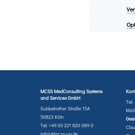
Ver
Op
MCSS MedConsulting Systems
Kont
and Services GmbH
Tel:
Subbelrather Straße 15A
Mail
50823 Köln
Gesc
Tel: +49 (0) 221 820 089 0
Cla
info(at)mcss-ug.de